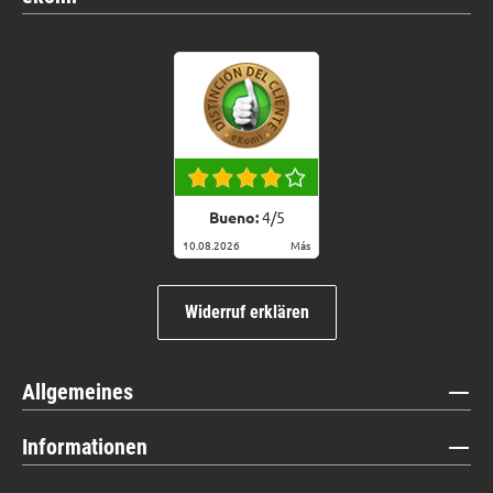
Bueno:
4
/
5
10.08.2026
Más
Widerruf erklären
Allgemeines
Informationen