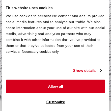
This website uses cookies
We use cookies to personalise content and ads, to provide
®
OEKO-TEX
social media features and to analyse our traffic. We also
share information about your use of our site with our social
Standard 100
media, advertising and analytics partners who may
combine it with other information that you’ve provided to
®
Alle textilen Bestandteile der SuperBreeze
them or that they’ve collected from your use of their
®
Kindermatratze sind nach
OEKO-TEX
Standard 100
services.
Necessary cookies only
(Prüf. Nr. 17.0.21008 Hohenstein) in der
Produktklasse I
für Babyartikel
überprüft. Das Siegel garantiert
gesundheitliche Unbedenklichkeit selbst für die besonders
empfindliche Altersklasse der Babys und Kleinkinder.
Show details
Allow all
Customize