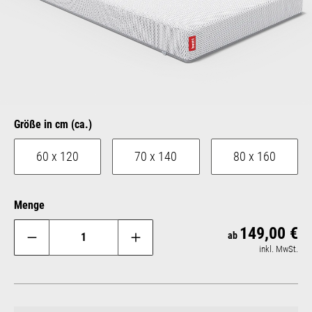
auswählen
Größe in cm (ca.)
60 x 120
70 x 140
80 x 160
Menge
149,00 €
Reg
ab
inkl. MwSt.