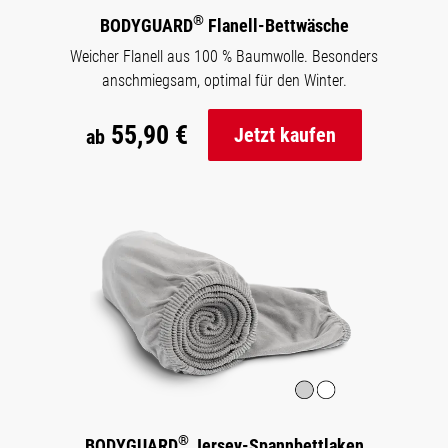
®
BODYGUARD
Flanell-Bettwäsche
Weicher Flanell aus 100 % Baumwolle. Besonders
anschmiegsam, optimal für den Winter.
55,90 €
Jetzt kaufen
ab
®
BODYGUARD
Jersey-Spannbettlaken