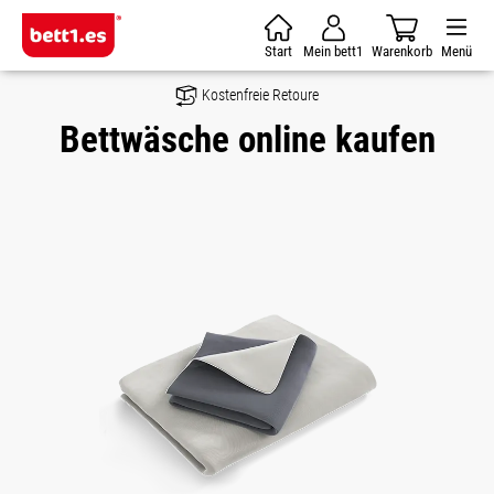
Zum Hauptinhalt springen
Start
Mein bett1
Warenkorb
Menü
Kostenfreie Retoure
Bettwäsche online kaufen