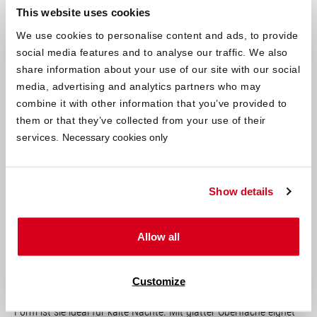
This website uses cookies
We use cookies to personalise content and ads, to provide
social media features and to analyse our traffic. We also
share information about your use of our site with our social
media, advertising and analytics partners who may
Jetzt Sommerbettwäsche kaufen
combine it with other information that you’ve provided to
them or that they’ve collected from your use of their
services.
Necessary cookies only
Ist dir im Bett zu warm oder schwitzt du unter der Decke, hilft
eine dünnere Bettdecke und wenig isolierende Bettwäsche. Für
ein angenehmes Schlafklima im Sommer sorgt hochwertige
Show details
Sommerbettwäsche aus Satin, Seersucker, Jersey, Renforcé oder
Leinen. Bis auf Bettwäsche aus reinen Leinen wird für all diese
Stoffe überwiegend Baumwolle genutzt. Bettwäsche aus Leinen
Allow all
oder Baumwolle fühlt sich kühl an, da die atmungsaktiven Stoffe
Feuchtigkeit gut aufnehmen. Hochwertige Bettwäsche aus Satin
erzeugt aufgrund der glatten Oberflächenstruktur ein kühles
Customize
Hautgefühl. Microfaserbettwäsche ist vielseitig. In aufgerauter
Form ist sie ideal für kalte Nächte. Mit glatter Oberfläche eignet