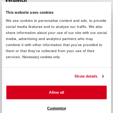
Vergleich
®
BODYGUARD
This website uses cookies
®
Anti-Kartell-Matratze
We use cookies to personalise content and ads, to provide
social media features and to analyse our traffic. We also
Preis
ab 239,00 €
share information about your use of our site with our social
®
Matratzen­kern
QXSchaum
media, advertising and analytics partners who may
combine it with other information that you’ve provided to
®
Matratzen­bezug
HyBreeze
Funktions­bezug
them or that they’ve collected from your use of their
services.
Necessary cookies only
Höhe
ca. 18,5 cm
60 °C im Schonwaschgang
Wasch­barkeit Bezug
Show details
Härtegrade
mittelfest & fester
Allow all
kostenlose Lieferung
ja
100 Nächte Probe­schlafen
ja
Customize