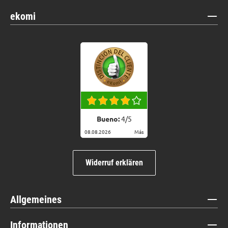
ekomi
Bueno:
4
/
5
08.08.2026
Más
Widerruf erklären
Allgemeines
Informationen