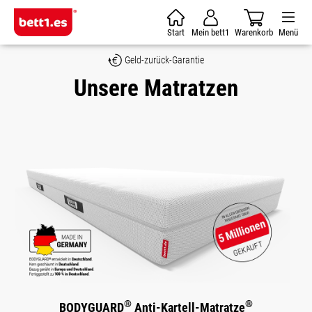
Zum Hauptinhalt springen
Start
Mein bett1
Warenkorb
Menü
Geld-zurück-Garantie
Unsere Matratzen
®
®
BODYGUARD
Anti-Kartell-Matratze